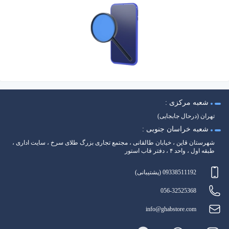
شعبه مرکزی :
تهران (درحال جابجایی)
شعبه خراسان جنوبی :
شهرستان قاین ، خیابان طالقانی ، مجتمع تجاری بزرگ طلای سرخ ، سایت اداری ،
طبقه اول ، واحد ۴ ، دفتر قاب استور
09338511192 (پشتیبانی)
056-32525368
info@ghabstore.com