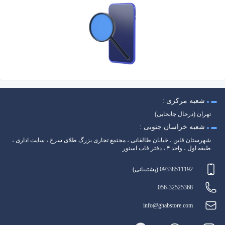
شعبه مرکزی :
تهران (درحال جابجایی)
شعبه خراسان جنوبی :
شهرستان قاین ، خیابان طالقانی ، مجتمع تجاری بزرگ طلای سرخ ، سایت اداری ،
طبقه اول ، واحد ۴ ، دفتر قاب استور
09338511192 (پشتیبانی)
056-32525368
info@ghabstore.com