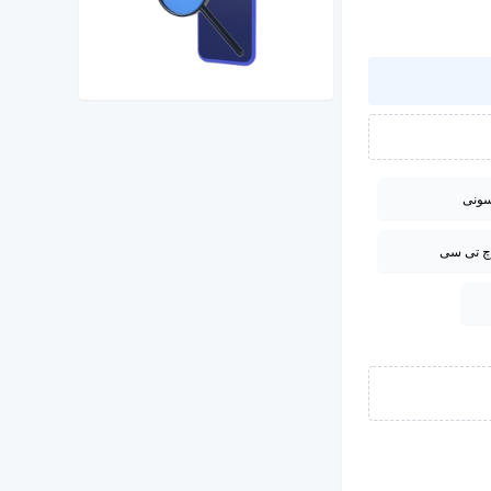
ونی
چ تی سی