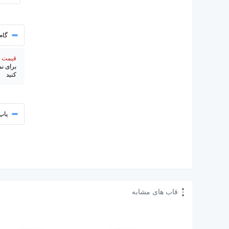
گام
قیمت از 195000 
برای ن
کنید
پاپ
قاب های مشابه