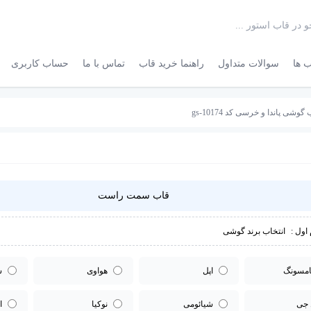
 ها
سوالات متداول
راهنما خرید قاب
تماس با ما
حساب کاربری
گوشی پاندا و خرسی کد gs-10174
قاب سمت راست
اول :
انتخاب برند گوشی
مسونگ
اپل
هواوی
س
 جی
شیائومی
نوکیا
ا