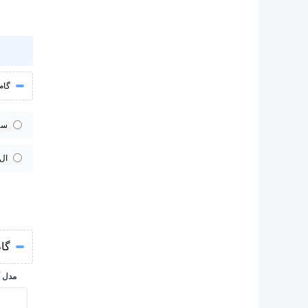
گام 
سا
ال
گام
مدل 