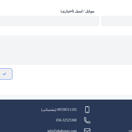
موبایل / ایمیل (اختیاری)
09338511192 (پشتیبانی)
056-32525368
یت
info@ghabstore.com