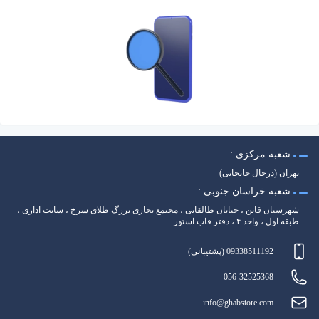
شعبه مرکزی :
تهران (درحال جابجایی)
شعبه خراسان جنوبی :
شهرستان قاین ، خیابان طالقانی ، مجتمع تجاری بزرگ طلای سرخ ، سایت اداری ،
طبقه اول ، واحد ۴ ، دفتر قاب استور
09338511192 (پشتیبانی)
056-32525368
info@ghabstore.com