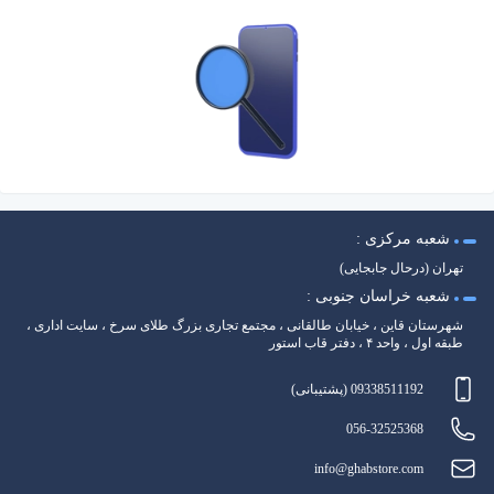
شعبه مرکزی :
تهران (درحال جابجایی)
شعبه خراسان جنوبی :
شهرستان قاین ، خیابان طالقانی ، مجتمع تجاری بزرگ طلای سرخ ، سایت اداری ،
طبقه اول ، واحد ۴ ، دفتر قاب استور
09338511192 (پشتیبانی)
056-32525368
info@ghabstore.com