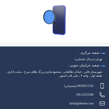
شعبه مرکزی :
تهران (درحال جابجایی)
شعبه خراسان جنوبی :
شهرستان قاین ، خیابان طالقانی ، مجتمع تجاری بزرگ طلای سرخ ، سایت اداری ،
طبقه اول ، واحد ۴ ، دفتر قاب استور
09338511192 (پشتیبانی)
056-32525368
info@ghabstore.com