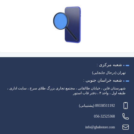
شعبه مرکزی :
تهران (درحال جابجایی)
شعبه خراسان جنوبی :
شهرستان قاین ، خیابان طالقانی ، مجتمع تجاری بزرگ طلای سرخ ، سایت اداری ،
طبقه اول ، واحد ۴ ، دفتر قاب استور
09338511192 (پشتیبانی)
056-32525368
info@ghabstore.com