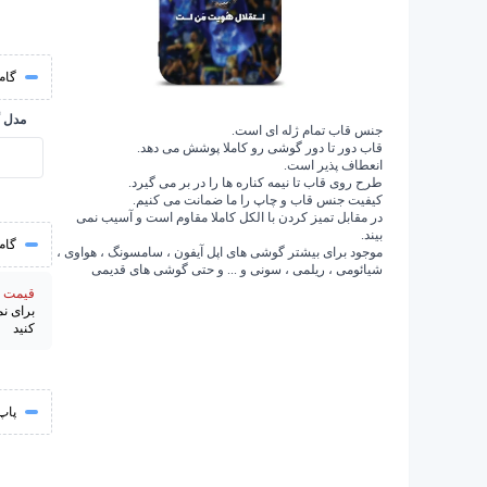
گام 
مدل 
جنس قاب تمام ژله ای است.
قاب دور تا دور گوشی رو کاملا پوشش می دهد.
انعطاف پذیر است.
طرح روی قاب تا نیمه کناره ها را در بر می گیرد.
کیفیت جنس قاب و چاپ را ما ضمانت می کنیم.
در مقابل تمیز کردن با الکل کاملا مقاوم است و آسیب نمی
بیند.
گام
موجود برای بیشتر گوشی های اپل آیفون ، سامسونگ ، هواوی ،
شیائومی ، ریلمی ، سونی و ... و حتی گوشی های قدیمی
قیمت از 195000 
برای ن
کنید
پاپ