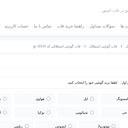
 ها
سوالات متداول
راهنما خرید قاب
تماس با ما
حساب کاربری
ل
قاب گوشی استقلال
قاب گوشی استقلالی کد gs-50143
اول :
لطفا برند گوشی خود را انتخاب کنید
مسونگ
اپل
هواوی
س
 جی
شیائومی
نوکیا
ا
موتورولا
ایسوس
ریلمی