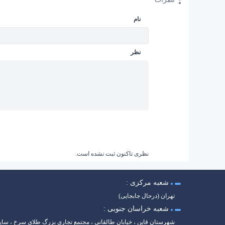
نام
نظر
نظری تاکنون ثبت نشده است.
شعبه مرکزی :
تهران (درحال جابجایی)
شعبه خراسان جنوبی :
شهرستان قاین ، خیابان طالقانی ، مجتمع تجاری بزرگ طلای سرخ ، سا