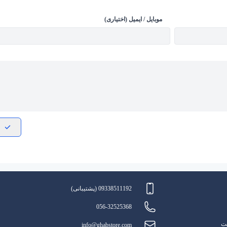
موبایل / ایمیل (اختیاری)
09338511192 (پشتیبانی)
056-32525368
یت
info@ghabstore.com