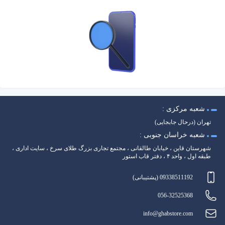
شعبه مرکزی :
تهران (درحال جابجایی)
شعبه خراسان جنوبی :
شهرستان قاین ، خیابان طالقانی ، مجتمع تجاری بزرگ طلای سرخ ، سایت اداری ،
طبقه اول ، واحد ۴ ، دفتر قاب استور
09338511192 (پشتیبانی)
056-32525368
info@ghabstore.com