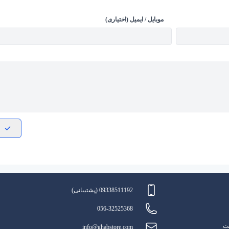
موبایل / ایمیل (اختیاری)
09338511192 (پشتیبانی)
056-32525368
یت
info@ghabstore.com