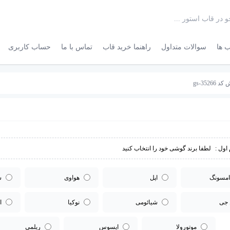
 ها
سوالات متداول
راهنما خرید قاب
تماس با ما
حساب کاربری
gs-35
اول :
لطفا برند گوشی خود را انتخاب کنید
مسونگ
اپل
هواوی
س
 جی
شیائومی
نوکیا
ا
موتورولا
ایسوس
ریلمی