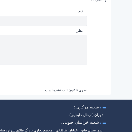
نام
نظر
نظری تاکنون ثبت نشده است.
شعبه مرکزی :
تهران (درحال جابجایی)
شعبه خراسان جنوبی :
شهرستان قاین ، خیابان طالقانی ، مجتمع تجاری بزرگ طلای سرخ ، سا