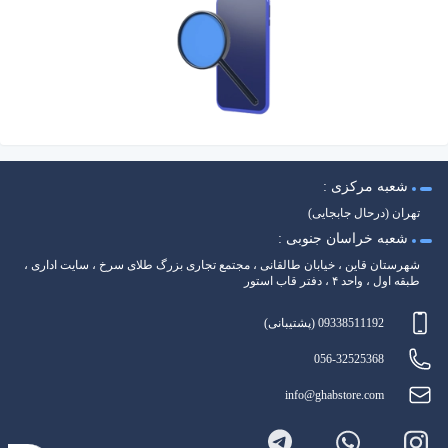
شعبه مرکزی :
تهران (درحال جابجایی)
شعبه خراسان جنوبی :
شهرستان قاین ، خیابان طالقانی ، مجتمع تجاری بزرگ طلای سرخ ، سایت اداری ،
طبقه اول ، واحد ۴ ، دفتر قاب استور
09338511192 (پشتیبانی)
056-32525368
info@ghabstore.com