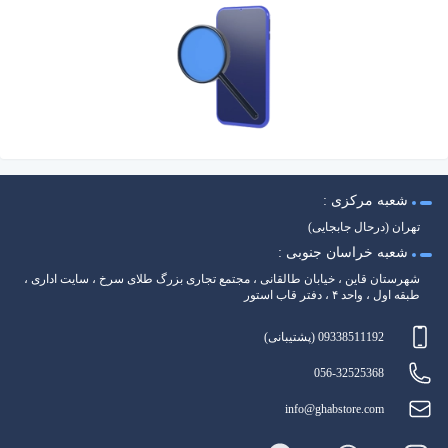
شعبه مرکزی :
تهران (درحال جابجایی)
شعبه خراسان جنوبی :
شهرستان قاین ، خیابان طالقانی ، مجتمع تجاری بزرگ طلای سرخ ، سایت اداری ،
طبقه اول ، واحد ۴ ، دفتر قاب استور
09338511192 (پشتیبانی)
056-32525368
info@ghabstore.com