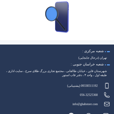
شعبه مرکزی :
تهران (درحال جابجایی)
شعبه خراسان جنوبی :
شهرستان قاین ، خیابان طالقانی ، مجتمع تجاری بزرگ طلای سرخ ، سایت اداری ،
طبقه اول ، واحد ۴ ، دفتر قاب استور
09338511192 (پشتیبانی)
056-32525368
info@ghabstore.com