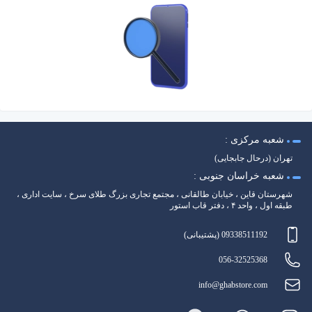
شعبه مرکزی :
تهران (درحال جابجایی)
شعبه خراسان جنوبی :
شهرستان قاین ، خیابان طالقانی ، مجتمع تجاری بزرگ طلای سرخ ، سایت اداری ،
طبقه اول ، واحد ۴ ، دفتر قاب استور
09338511192 (پشتیبانی)
056-32525368
info@ghabstore.com