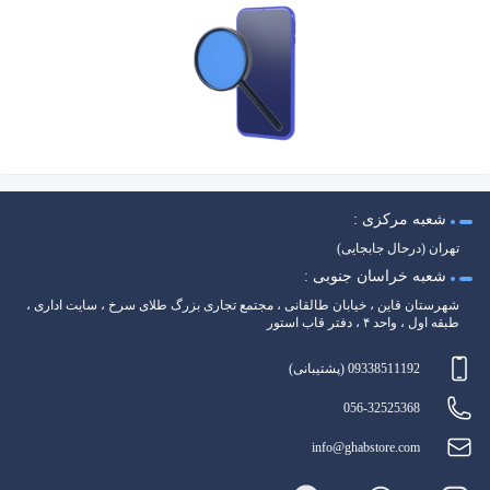
شعبه مرکزی :
تهران (درحال جابجایی)
شعبه خراسان جنوبی :
شهرستان قاین ، خیابان طالقانی ، مجتمع تجاری بزرگ طلای سرخ ، سایت اداری ،
طبقه اول ، واحد ۴ ، دفتر قاب استور
09338511192 (پشتیبانی)
056-32525368
info@ghabstore.com