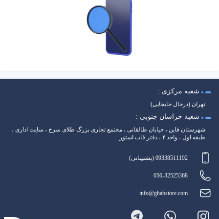
شعبه مرکزی :
تهران (درحال جابجایی)
شعبه خراسان جنوبی :
شهرستان قاین ، خیابان طالقانی ، مجتمع تجاری بزرگ طلای سرخ ، سایت اداری ،
طبقه اول ، واحد ۴ ، دفتر قاب استور
09338511192 (پشتیبانی)
056-32525368
info@ghabstore.com