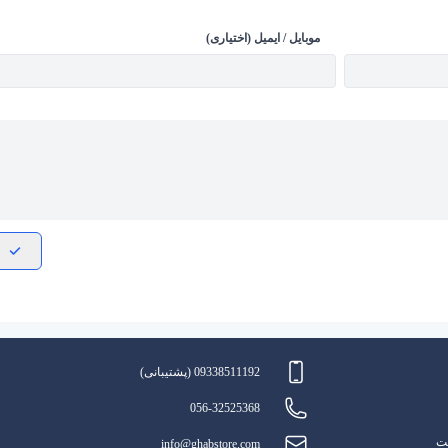
موبایل / ایمیل (اختیاری)
09338511192 (پشتیبانی)
056-32525368
یت
info@ghabstore.com