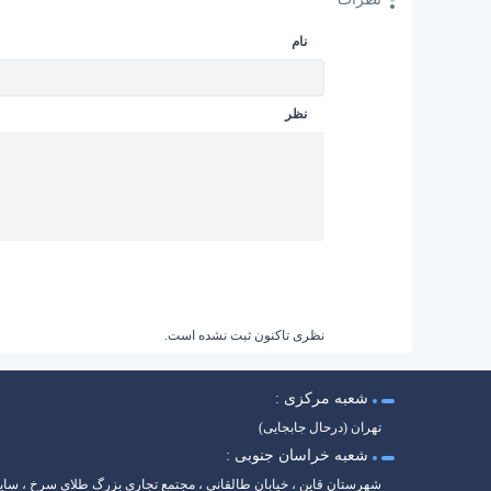
نام
نظر
نظری تاکنون ثبت نشده است.
شعبه مرکزی :
تهران (درحال جابجایی)
شعبه خراسان جنوبی :
شهرستان قاین ، خیابان طالقانی ، مجتمع تجاری بزرگ طلای سرخ ، سا