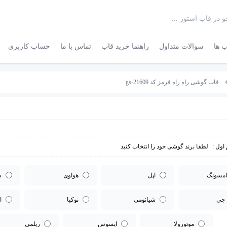
 ها
سوالات متداول
راهنما خرید قاب
تماس با ما
حساب کاربری
قاب گوشی راه راه قرمز کد gs-21609
اول :
لطفا برند گوشی خود را انتخاب کنید
مسونگ
اپل
هواوی
س
 جی
شیائومی
نوکیا
ا
موتورولا
ایسوس
ریلمی