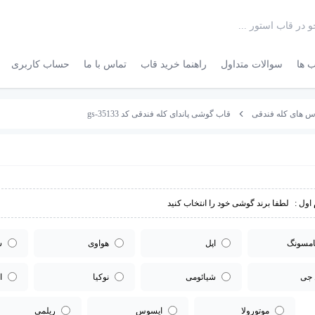
 ها
سوالات متداول
راهنما خرید قاب
تماس با ما
حساب کاربری
 های کله فندقی
قاب گوشی پاندای کله فندقی کد gs-35133
اول :
لطفا برند گوشی خود را انتخاب کنید
مسونگ
اپل
هواوی
س
 جی
شیائومی
نوکیا
ا
موتورولا
ایسوس
ریلمی