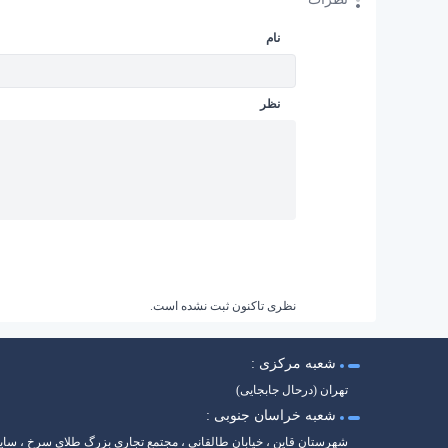
نام
نظر
نظری تاکنون ثبت نشده است.
شعبه مرکزی :
تهران (درحال جابجایی)
شعبه خراسان جنوبی :
شهرستان قاین ، خیابان طالقانی ، مجتمع تجاری بزرگ طلای سرخ ، سا