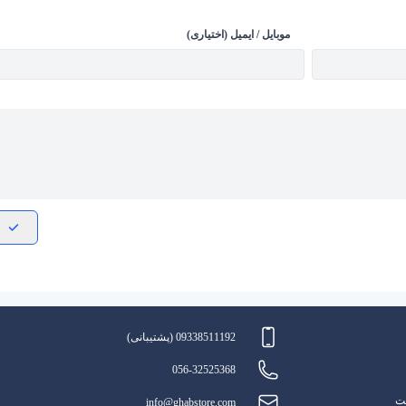
موبایل / ایمیل (اختیاری)
09338511192 (پشتیبانی)
056-32525368
یت
info@ghabstore.com