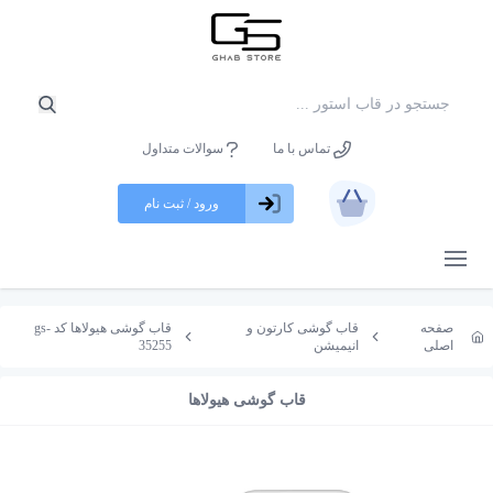
تماس با ما
سوالات متداول
ورود / ثبت نام
باز کردن منو
صفحه
قاب گوشی کارتون و
قاب گوشی هیولاها کد gs-
اصلی
انیمیشن
35255
قاب گوشی هیولاها