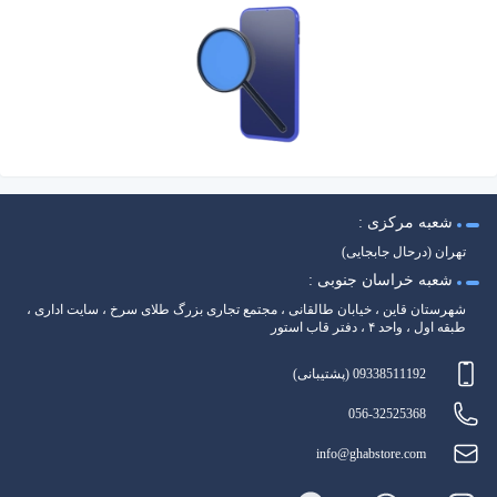
شعبه مرکزی :
تهران (درحال جابجایی)
شعبه خراسان جنوبی :
شهرستان قاین ، خیابان طالقانی ، مجتمع تجاری بزرگ طلای سرخ ، سایت اداری ،
طبقه اول ، واحد ۴ ، دفتر قاب استور
09338511192 (پشتیبانی)
056-32525368
info@ghabstore.com