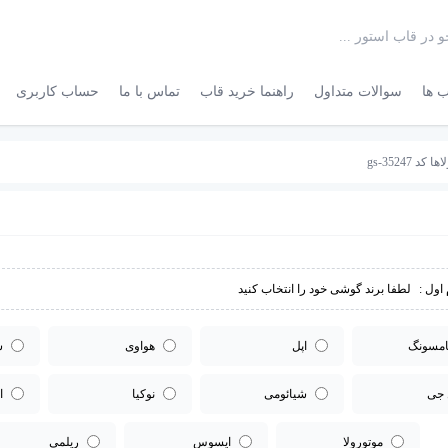
 ها
سوالات متداول
راهنما خرید قاب
تماس با ما
حساب کاربری
 gs-35247
اول :
لطفا برند گوشی خود را انتخاب کنید
مسونگ
اپل
هواوی
س
 جی
شیائومی
نوکیا
ا
موتورولا
ایسوس
ریلمی