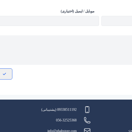
موبایل / ایمیل (اختیاری)
09338511192 (پشتیبانی)
056-32525368
یت
info@ghabstore.com