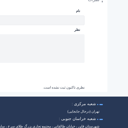
نام
نظر
نظری تاکنون ثبت نشده است.
شعبه مرکزی :
تهران (درحال جابجایی)
شعبه خراسان جنوبی :
شهرستان قاین ، خیابان طالقانی ، مجتمع تجاری بزرگ طلای سرخ ، سا