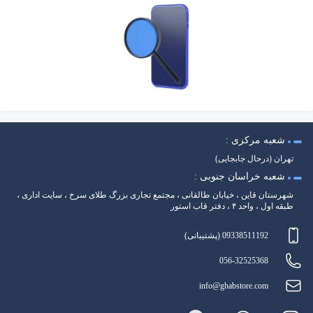
شعبه مرکزی :
تهران (درحال جابجایی)
شعبه خراسان جنوبی :
شهرستان قاین ، خیابان طالقانی ، مجتمع تجاری بزرگ طلای سرخ ، سایت اداری ،
طبقه اول ، واحد ۴ ، دفتر قاب استور
09338511192 (پشتیبانی)
056-32525368
info@ghabstore.com