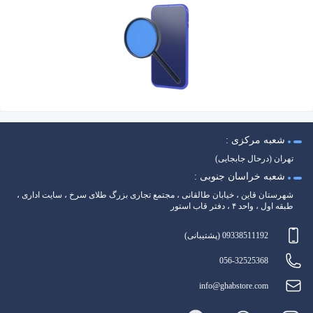
شعبه مرکزی :
تهران (درحال جابجایی)
شعبه خراسان جنوبی :
شهرستان قاین ، خیابان طالقانی ، مجتمع تجاری بزرگ طلای سرخ ، سایت اداری ،
طبقه اول ، واحد ۴ ، دفتر قاب استور
09338511192 (پشتیبانی)
056-32525368
info@ghabstore.com