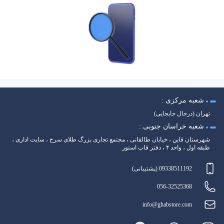
شعبه مرکزی :
تهران (درحال جابجایی)
شعبه خراسان جنوبی :
شهرستان قاین ، خیابان طالقانی ، مجتمع تجاری بزرگ طلای سرخ ، سایت اداری ،
طبقه اول ، واحد ۴ ، دفتر قاب استور
09338511192 (پشتیبانی)
056-32525368
info@ghabstore.com