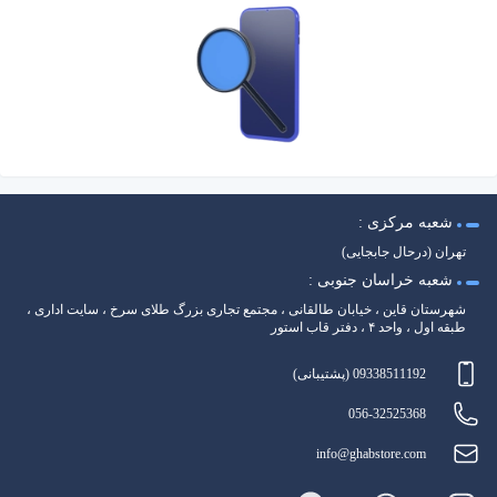
شعبه مرکزی :
تهران (درحال جابجایی)
شعبه خراسان جنوبی :
شهرستان قاین ، خیابان طالقانی ، مجتمع تجاری بزرگ طلای سرخ ، سایت اداری ،
طبقه اول ، واحد ۴ ، دفتر قاب استور
09338511192 (پشتیبانی)
056-32525368
info@ghabstore.com